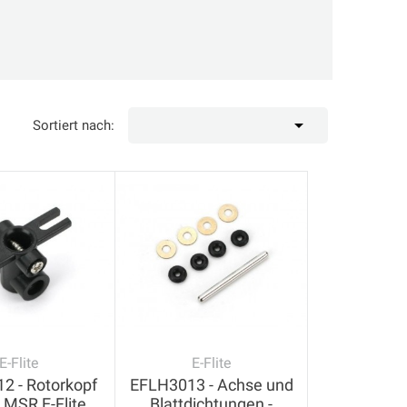

Sortiert nach:
E-Flite
E-Flite
2 - Rotorkopf
EFLH3013 - Achse und
e MSR E-Flite
Blattdichtungen -