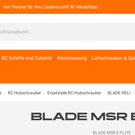
Der Partner für Ihre Leidenschaft RC-Modellbau
RC Schiffe und Zubehör
Motorisierung
Luftschrauben & Sp
s
RC Hubschrauber
Ersatzteile RC-Hubschrauber
BLADE HELI
BLADE MSR 
BLADE MSR E-FLITE