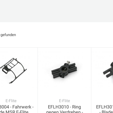
l gefunden
E-Flite
E-Flite
004 - Fahrwerk -
EFLH3010 - Ring
EFLH301
de MSR E-Flite
gegen Verdrehen -
- Blad