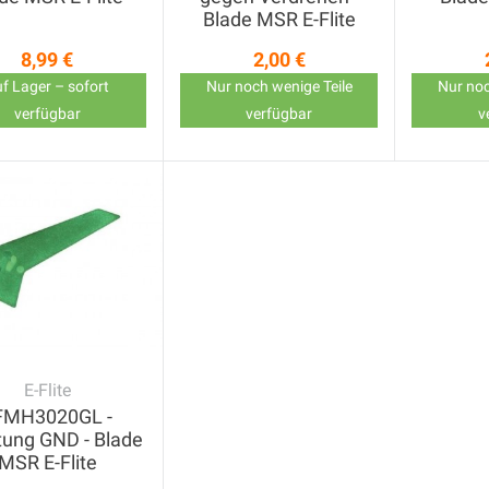
Blade MSR E-Flite
8,99 €
2,00 €
Preis
Preis
f Lager – sofort
Nur noch wenige Teile
Nur noc
verfügbar
verfügbar
v
E-Flite
FMH3020GL -
tung GND - Blade
MSR E-Flite