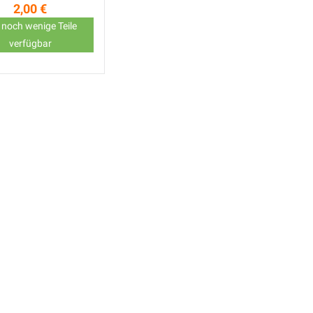
2,00 €
Preis
 noch wenige Teile
verfügbar