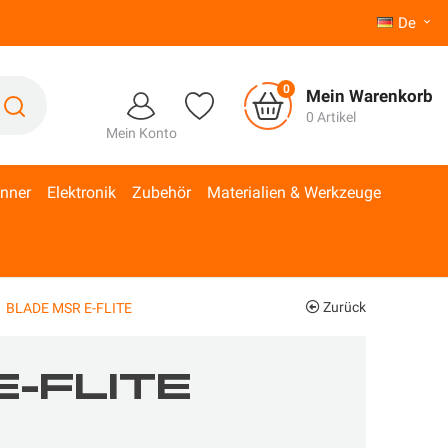
De

0
Mein Warenkorb
0 Artikel
Mein Konto
inner
Elektronik
Zubehör
Materialien & Werkzeuge
Zurück
BLADE MSR E-FLITE
E-FLITE