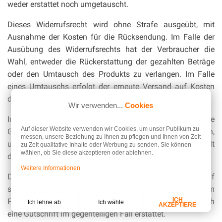
weder erstattet noch umgetauscht.
Dieses Widerrufsrecht wird ohne Strafe ausgeübt, mit
Ausnahme der Kosten für die Rücksendung. Im Falle der
Ausübung des Widerrufsrechts hat der Verbraucher die
Wahl, entweder die Rückerstattung der gezahlten Beträge
oder den Umtausch des Produkts zu verlangen. Im Falle
eines Umtauschs erfolgt der erneute Versand auf Kosten
des Verbrauchers.
Wir verwenden...
Cookies
Im Falle der Ausübung des Widerrufsrechts wird die
Auf dieser Website verwenden wir Cookies, um unser Publikum zu
Gesellschaft FLASH RC alle Anstrengungen unternehmen,
messen, unsere Beziehung zu Ihnen zu pflegen und Ihnen von Zeit
um den Verbraucher innerhalb von 14 Tagen nach Erhalt
zu Zeit qualitative Inhalte oder Werbung zu senden. Sie können
wählen, ob Sie diese akzeptieren oder ablehnen.
des zurückgesandten Produkts zu entschädigen.
Weitere Informationen
Der Verbraucher wird dann durch Wiedergutschrift auf
seinem Bank- oder Paypal-Konto (sichere Transaktion) im
ICH
Falle einer Zahlung per Kreditkarte oder Paypal oder durch
Ich wähle
Ich lehne ab
AKZEPTIERE
eine Gutschrift im gegenteiligen Fall erstattet.