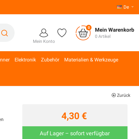
De

0
Mein Warenkorb
0 Artikel
Mein Konto
inner
Elektronik
Zubehör
Materialien & Werkzeuge
Zurück
4,30 €
en
Auf Lager – sofort verfügbar