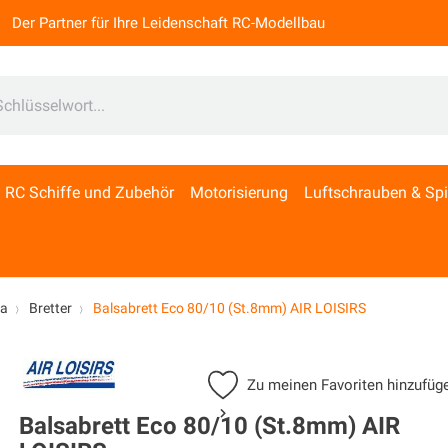
Der Partner für Ihre Leidenschaft RC-Modellbau
RC Schiffe und Zubehör
Motorisierung
Luftschrauben & Sp
sa
Bretter
Balsabrett Eco 80/10 (St.8mm) AIR LOISIRS
Zu meinen Favoriten hinzufüg
Balsabrett Eco 80/10 (St.8mm) AIR