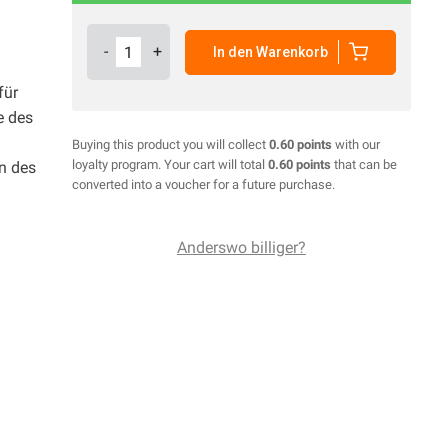
-
+
In den Warenkorb
für
e des
Buying this product you will collect
0.60 points
with our
loyalty program. Your cart will total
0.60 points
that can be
n des
converted into a voucher for a future purchase.
Anderswo billiger?