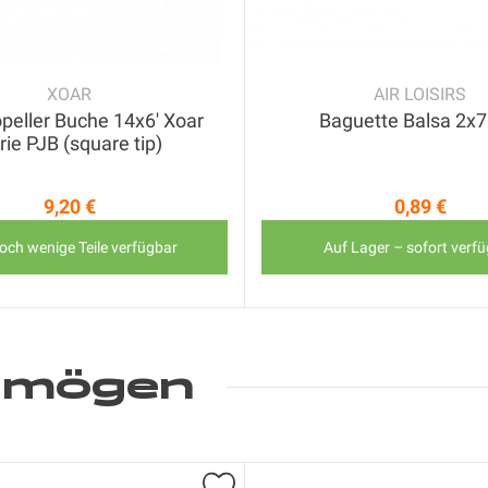
XOAR
AIR LOISIRS
peller Buche 14x6' Xoar
Baguette Balsa 2
rie PJB (square tip)
9,20 €
0,89 €
Preis
Preis
och wenige Teile verfügbar
Auf Lager – sofort verf
h mögen