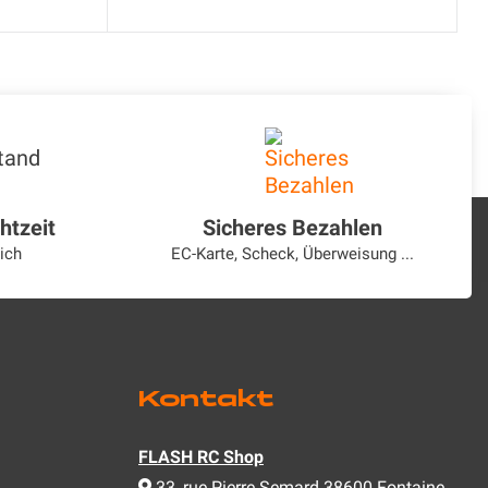
htzeit
Sicheres Bezahlen
ich
EC-Karte, Scheck, Überweisung ...
s
Kontakt
FLASH RC Shop
33, rue Pierre Semard 38600 Fontaine