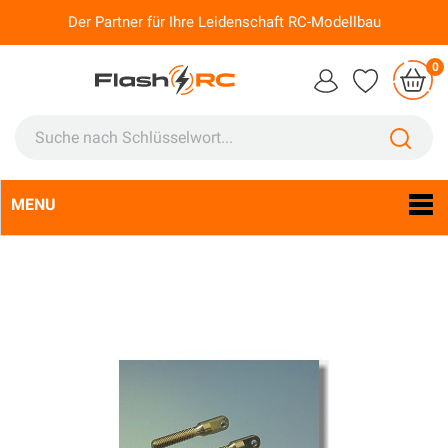
Der Partner für Ihre Leidenschaft RC-Modellbau
0
MENU
Sprache:
De
