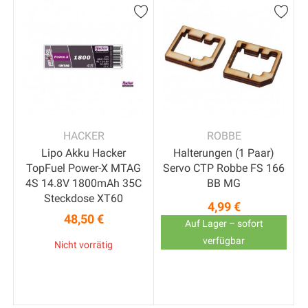
HACKER
ROBBE
Lipo Akku Hacker
Halterungen (1 Paar)
TopFuel Power-X MTAG
Servo CTP Robbe FS 166
4S 14.8V 1800mAh 35C
BB MG
Steckdose XT60
4,99 €
Preis
48,50 €
Preis
Auf Lager – sofort
verfügbar
Nicht vorrätig