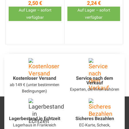
2,50 €
2,24 €
Preis
Preis
g
Auf Lager – sofort
Auf Lager – sofort
verfügbar
verfügbar
Kostenloser Versand
Service nach dem
Verkauf
ab 149 € (unter bestimmten
Experten, die Ihnen zuhören
Bedingungen)
Lagerbestand in Echtzeit
Sicheres Bezahlen
Lagerhaus in Frankreich
EC-Karte, Scheck,