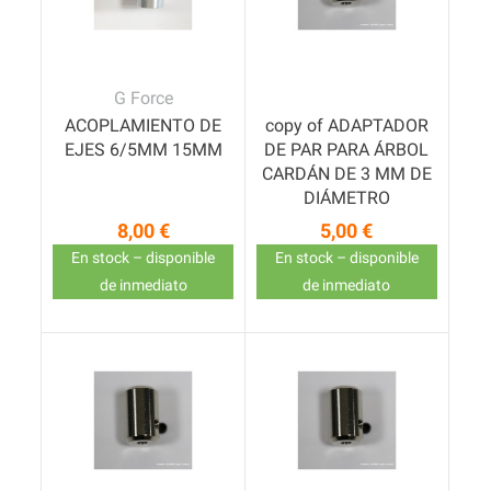
G Force
ACOPLAMIENTO DE
copy of ADAPTADOR
EJES 6/5MM 15MM
DE PAR PARA ÁRBOL
CARDÁN DE 3 MM DE
DIÁMETRO
8,00 €
5,00 €
Precio
Precio
En stock – disponible
En stock – disponible
de inmediato
de inmediato