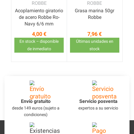
ROBBE
ROBBE
Acoplamiento giratorio
Grasa marina 50gr
de acero Robbe Ro-
Robbe
Navy 6/6 mm
4,00 €
7,96 €
Precio
Precio
En stock – disponible
Últimas unidades en
de inmediato
stock
Envío gratuito
Servicio posventa
desde 149 euros (sujeto a
expertos a su servicio
condiciones)