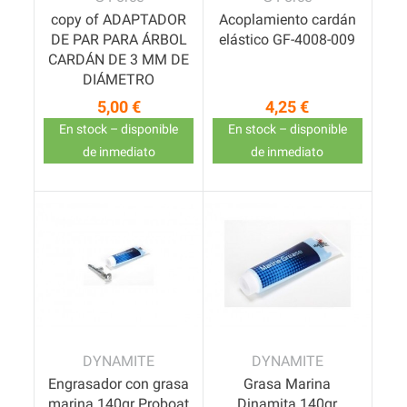
copy of ADAPTADOR
Acoplamiento cardán
DE PAR PARA ÁRBOL
elástico GF-4008-009
CARDÁN DE 3 MM DE
DIÁMETRO
5,00 €
4,25 €
Precio
Precio
En stock – disponible
En stock – disponible
de inmediato
de inmediato
DYNAMITE
DYNAMITE
Engrasador con grasa
Grasa Marina
marina 140gr Proboat
Dinamita 140gr