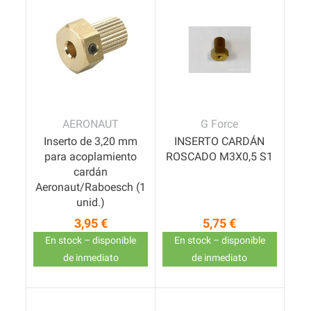
AERONAUT
G Force
Inserto de 3,20 mm
INSERTO CARDÁN
para acoplamiento
ROSCADO M3X0,5 S1
cardán
Aeronaut/Raboesch (1
unid.)
3,95 €
5,75 €
Precio
Precio
En stock – disponible
En stock – disponible
de inmediato
de inmediato