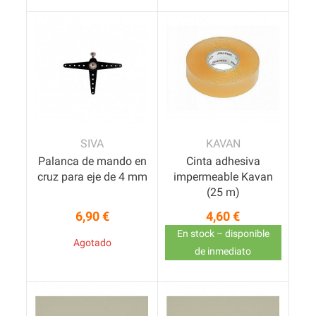
SIVA
KAVAN
Palanca de mando en
Cinta adhesiva
cruz para eje de 4 mm
impermeable Kavan
(25 m)
6,90 €
4,60 €
Precio
Precio
En stock – disponible
Agotado
de inmediato