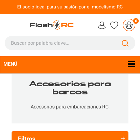
El socio ideal para su pasión por el modelismo RC
0
MENÚ
Idioma:
Es

Accesorios para
barcos
Accesorios para embarcaciones RC.
Filtros