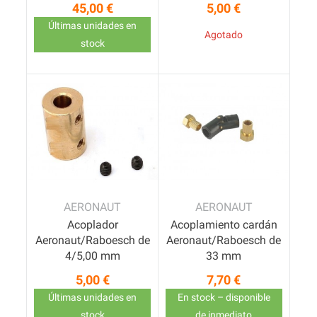
45,00 €
5,00 €
Precio
Precio
Últimas unidades en
Agotado
stock
AERONAUT
AERONAUT
Acoplador
Acoplamiento cardán
Aeronaut/Raboesch de
Aeronaut/Raboesch de
4/5,00 mm
33 mm
5,00 €
7,70 €
Precio
Precio
Últimas unidades en
En stock – disponible
stock
de inmediato