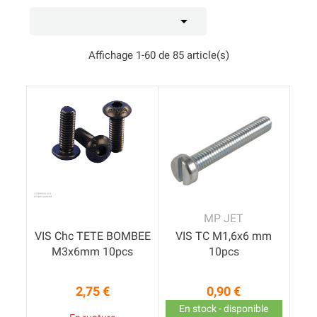

Affichage 1-60 de 85 article(s)
MP JET
VIS Chc TETE BOMBEE
VIS TC M1,6x6 mm
M3x6mm 10pcs
10pcs
2,75 €
0,90 €
Prix
Prix
En stock - disponible