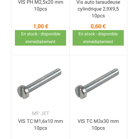
VIS PH M2,5x20 mm
Vis auto taraudeuse
10pcs
cylindrique 2,9X9,5
10pcs
1,00 €
0,60 €
Prix
Prix
En stock - disponible
En stock - disponible
immédiatement
immédiatement
MP JET
VIS TC M1,6x10 mm
VIS TC M3x30 mm
10pcs
10pcs