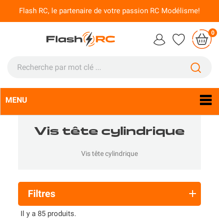
Flash RC, le partenaire de votre passion RC Modélisme!
0
MENU
Langue :
Fr

Vis tête cylindrique
Vis tête cylindrique
Filtres
Il y a 85 produits.