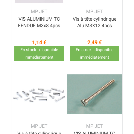
MP JET
MP JET
VIS ALUMINIUM TC
Vis à tête cylindrique
FENDUE M3x8 4pcs
Alu M3X12 4pcs
1,14 €
2,49 €
Prix
Prix
En stock - disponible
En stock - disponible
immédiatement
immédiatement
MP JET
MP JET
Vis à tête cylindrique
VIS ALUMINIUM TC