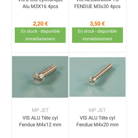
Alu M3X16 4pcs
FENDUE M3x30 4pcs
2,20 €
3,50 €
Prix
Prix
En stock - disponible
En stock - disponible
immédiatement
immédiatement
MP JET
MP JET
VIS ALU Tête cyl
VIS ALU Tête cyl
Fendue M4x12 mm
Fendue M4x20 mm