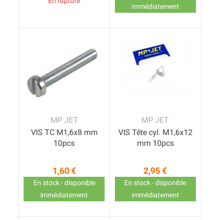
En rupture
immédiatement
MP JET
MP JET
VIS TC M1,6x8 mm
VIS Tête cyl. M1,6x12
10pcs
mm 10pcs
1,60 €
2,95 €
Prix
Prix
En stock - disponible
En stock - disponible
immédiatement
immédiatement