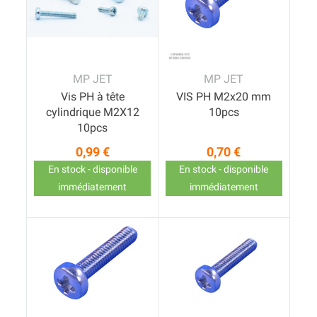
MP JET
MP JET
Vis PH à tête
VIS PH M2x20 mm
cylindrique M2X12
10pcs
10pcs
0,99 €
0,70 €
Prix
Prix
En stock - disponible
En stock - disponible
immédiatement
immédiatement