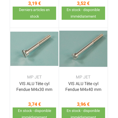
3,19 €
3,52 €
Prix
Prix
Derniers articles en
En stock - disponible
stock
immédiatement
MP JET
MP JET
VIS ALU Tête cyl
VIS ALU Tête cyl
Fendue M4x30 mm
Fendue M4x40 mm
3,74 €
3,96 €
Prix
Prix
En stock - disponible
En stock - disponible
immédiatement
immédiatement