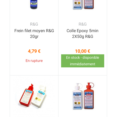
R&G
R&G
Frein filet moyen R&G
Colle Epoxy 5min
20gr
2X50g R&G
4,79 €
10,00 €
Prix
Prix
En stock - disponible
En rupture
immédiatement