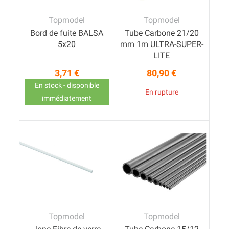
Topmodel
Topmodel
Bord de fuite BALSA
Tube Carbone 21/20
5x20
mm 1m ULTRA-SUPER-
LITE
3,71 €
80,90 €
Prix
Prix
En stock - disponible
En rupture
immédiatement
Topmodel
Topmodel