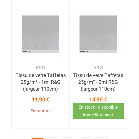
R&G
R&G
Tissu de verre Taffetas
Tissu de verre Taffetas
25g/m² - 1ml R&G
25g/m² - 2ml R&G
(largeur 110cm)
(largeur 110cm)
11,90 €
14,90 €
Prix
Prix
En stock - disponible
En rupture
immédiatement