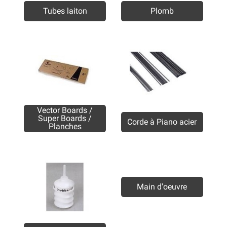
Tubes laiton
Plomb
Vector Boards /
Super Boards /
Corde à Piano acier
Planches
Main d'oeuvre