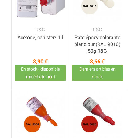
R&G
R&G
Acetone, canister/ 1 l
Pâte époxy colorante
blanc pur (RAL 9010)
50g R&G
8,90 €
8,66 €
Prix
Prix
En stock - disponible
Derniers articles en
immédiatement
stock