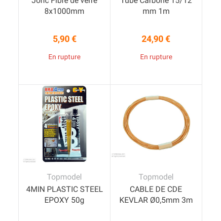
Jonc Fibre de verre
Tube Carbone 15/12
8x1000mm
mm 1m
5,90 €
24,90 €
Prix
Prix
En rupture
En rupture
Topmodel
Topmodel
4MIN PLASTIC STEEL
CABLE DE CDE
EPOXY 50g
KEVLAR Ø0,5mm 3m