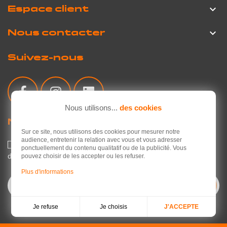
Espace client

Nous contacter

Suivez-nous
Nous utilisons...
des cookies
Newsletter
Sur ce site, nous utilisons des cookies pour mesurer notre
audience, entretenir la relation avec vous et vous adresser
J'accepte la politique de confidentialité concernant l'utilisation
ponctuellement du contenu qualitatif ou de la publicité. Vous
des mes données personnelles.
Lire la politique de confidentialité
.
pouvez choisir de les accepter ou les refuser.
Plus d'informations
Je choisis
Je refuse
J'ACCEPTE