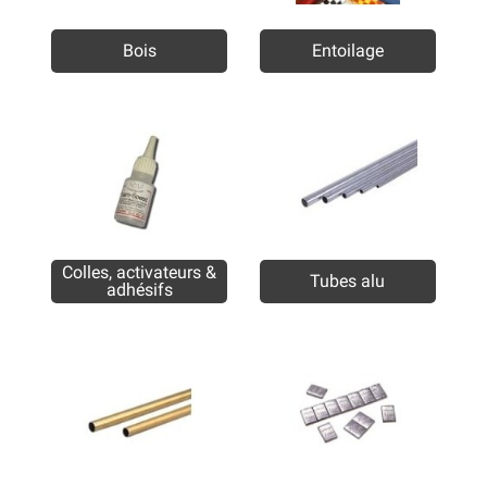
Bois
Entoilage
Colles, activateurs &
Tubes alu
adhésifs