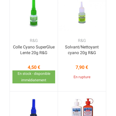
R&G
R&G
Colle Cyano SuperGlue
Solvant/Nettoyant
Lente 20g R&G
cyano 20g R&G
4,50 €
7,90 €
Prix
Prix
En stock - disponible
En rupture
immédiatement