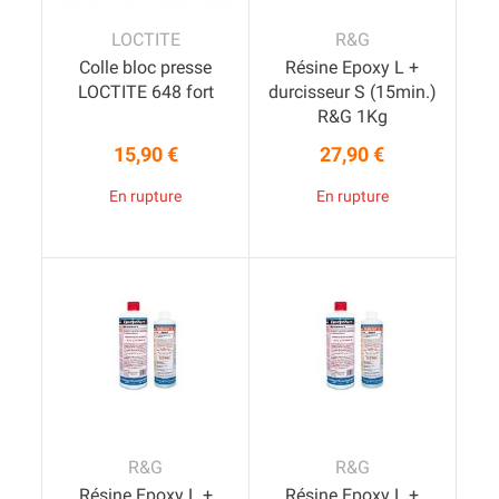
LOCTITE
R&G
Colle bloc presse
Résine Epoxy L +
LOCTITE 648 fort
durcisseur S (15min.)
R&G 1Kg
15,90 €
27,90 €
Prix
Prix
En rupture
En rupture
R&G
R&G
Résine Epoxy L +
Résine Epoxy L +