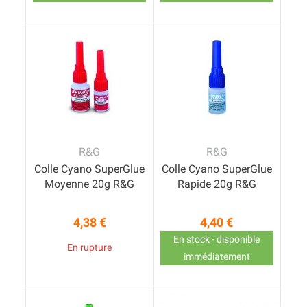
R&G
R&G
Colle Cyano SuperGlue
Colle Cyano SuperGlue
Moyenne 20g R&G
Rapide 20g R&G
4,38 €
4,40 €
Prix
Prix
En stock - disponible
En rupture
immédiatement