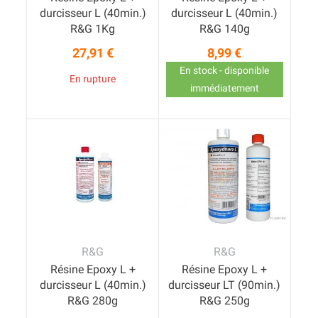
durcisseur L (40min.)
durcisseur L (40min.)
R&G 1Kg
R&G 140g
27,91 €
8,99 €
Prix
Prix
En stock - disponible
En rupture
immédiatement
R&G
R&G
Résine Epoxy L +
Résine Epoxy L +
durcisseur L (40min.)
durcisseur LT (90min.)
R&G 280g
R&G 250g