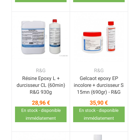
R&G
R&G
Résine Epoxy L +
Gelcaot epoxy EP
durcisseur CL (60min)
incolore + durcisseur S
R&G 930g
15mn (690gr) - R&G
28,96 €
35,90 €
Prix
Prix
En stock - disponible
En stock - disponible
immédiatement
immédiatement