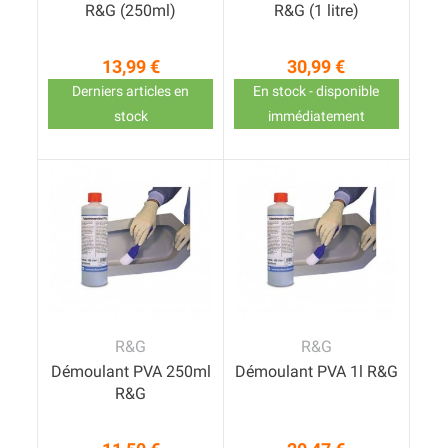
R&G (250ml)
R&G (1 litre)
13,99 €
30,99 €
Prix
Prix
Derniers articles en
En stock - disponible
stock
immédiatement
R&G
R&G
Démoulant PVA 250ml
Démoulant PVA 1l R&G
R&G