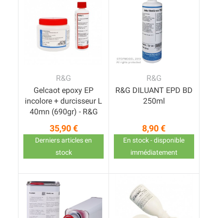
R&G
R&G
Gelcaot epoxy EP
R&G DILUANT EPD BD
incolore + durcisseur L
250ml
40mn (690gr) - R&G
35,90 €
8,90 €
Prix
Prix
Derniers articles en
En stock - disponible
stock
immédiatement