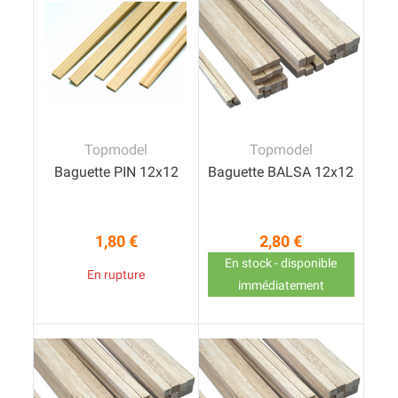
Topmodel
Topmodel
Baguette PIN 12x12
Baguette BALSA 12x12
1,80 €
2,80 €
Prix
Prix
En stock - disponible
En rupture
immédiatement