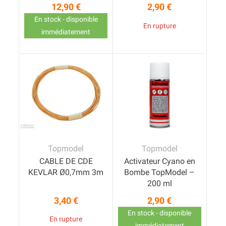
12,90 €
2,90 €
Prix
Prix
En stock - disponible
En rupture
immédiatement
Topmodel
Topmodel
CABLE DE CDE
Activateur Cyano en
KEVLAR Ø0,7mm 3m
Bombe TopModel –
200 ml
3,40 €
2,90 €
Prix
Prix
En stock - disponible
En rupture
immédiatement