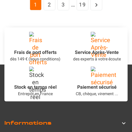
…
1
2
3
19

Frais de port offerts
Service Après-Vente
dès 149 € (sous conditions)
des experts à votre écoute
Stock en temps réel
Paiement sécurisé
Entrepôt en France
CB, chèque, virement ...
Informations
