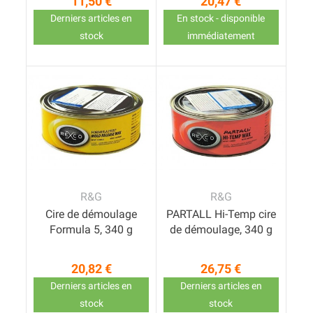
11,50 €
20,47 €
Prix
Prix
Derniers articles en
En stock - disponible
stock
immédiatement
R&G
R&G
Cire de démoulage
PARTALL Hi-Temp cire
Formula 5, 340 g
de démoulage, 340 g
20,82 €
26,75 €
Prix
Prix
Derniers articles en
Derniers articles en
stock
stock