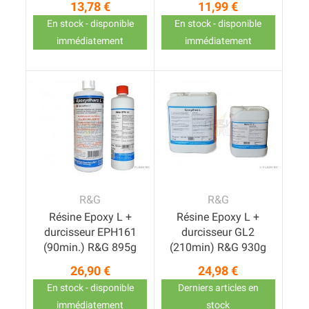
13,78 €
11,99 €
Prix
Prix
En stock - disponible
En stock - disponible
immédiatement
immédiatement
R&G
R&G
Résine Epoxy L +
Résine Epoxy L +
durcisseur EPH161
durcisseur GL2
(90min.) R&G 895g
(210min) R&G 930g
26,90 €
24,98 €
Prix
Prix
En stock - disponible
Derniers articles en
immédiatement
stock