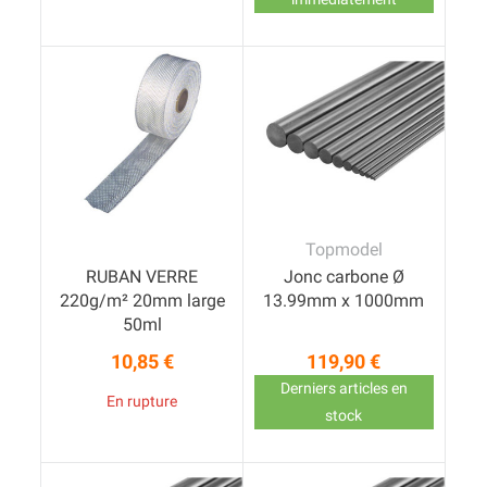
Topmodel
RUBAN VERRE
Jonc carbone Ø
220g/m² 20mm large
13.99mm x 1000mm
50ml
10,85 €
119,90 €
Prix
Prix
Derniers articles en
En rupture
stock