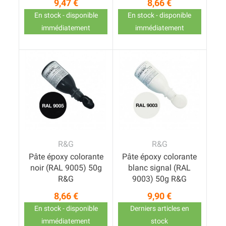
9,47 €
8,66 €
Prix
Prix
En stock - disponible
En stock - disponible
immédiatement
immédiatement
R&G
R&G
Pâte époxy colorante
Pâte époxy colorante
noir (RAL 9005) 50g
blanc signal (RAL
R&G
9003) 50g R&G
8,66 €
9,90 €
Prix
Prix
En stock - disponible
Derniers articles en
immédiatement
stock