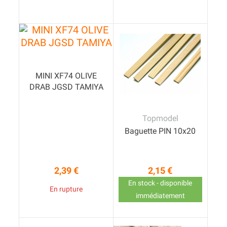
MINI XF74 OLIVE
DRAB JGSD TAMIYA
Topmodel
Baguette PIN 10x20
2,39 €
2,15 €
Prix
Prix
En stock - disponible
En rupture
immédiatement