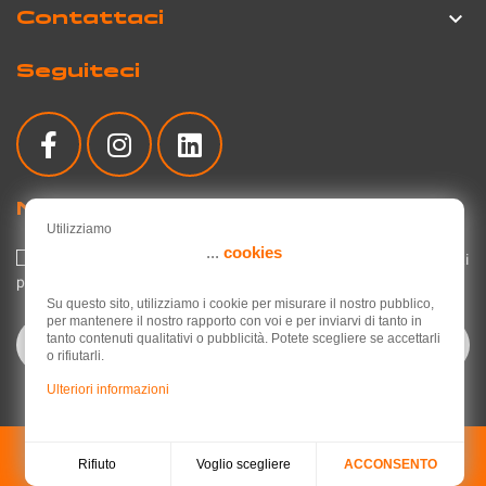
Contattaci

Seguiteci
Newsletter
Utilizziamo
...
cookies
Accetto l'informativa sulla privacy relativa all'utilizzo dei miei dati
personali.
Leggi l'informativa sulla privacy
.
Su questo sito, utilizziamo i cookie per misurare il nostro pubblico,
per mantenere il nostro rapporto con voi e per inviarvi di tanto in
tanto contenuti qualitativi o pubblicità. Potete scegliere se accettarli
o rifiutarli.
Ulteriori informazioni
© 2026 - Flash RC, your RC model making specialist
Voglio scegliere
Rifiuto
ACCONSENTO