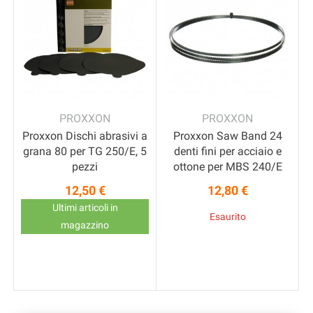
PROXXON
PROXXON
Proxxon Dischi abrasivi a
Proxxon Saw Band 24
grana 80 per TG 250/E, 5
denti fini per acciaio e
pezzi
ottone per MBS 240/E
12,50 €
12,80 €
Prezzo
Prezzo
Ultimi articoli in
Esaurito
,
magazzino