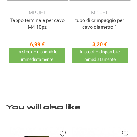
MP JET
MP JET
Tappo terminale per cavo
tubo di crimpaggio per
M4 10pz
cavo diametro 1
a
6,99 €
3,20 €
Prezzo
Prezzo
z
In stock – disponibile
In stock – disponibile
immediatamente
immediatamente
You will also like