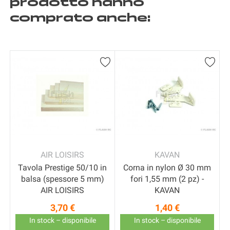
prodotto hanno
comprato anche:
AIR LOISIRS
KAVAN
Tavola Prestige 50/10 in
Corna in nylon Ø 30 mm
balsa (spessore 5 mm)
fori 1,55 mm (2 pz) -
AIR LOISIRS
KAVAN
3,70 €
1,40 €
Prezzo
Prezzo
In stock – disponibile
In stock – disponibile