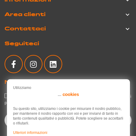

Area clienti

Contattaci

Seguiteci
Newsletter
Utilizziamo
...
cookies
Accetto l'informativa sulla privacy relativa all'utilizzo dei miei dati
personali.
Leggi l'informativa sulla privacy
.
Su questo sito, utilizziamo i cookie per misurare il nostro pubblico,
per mantenere il nostro rapporto con voi e per inviarvi di tanto in
tanto contenuti qualitativi o pubblicità. Potete scegliere se accettarli
o rifiutarli.
Ulteriori informazioni