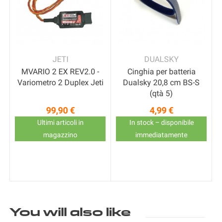
JETI
DUALSKY
MVARIO 2 EX REV2.0 -
Cinghia per batteria
Variometro 2 Duplex Jeti
Dualsky 20,8 cm BS-S
(qtà 5)
99,90 €
4,99 €
Prezzo
Prezzo
0
Ultimi articoli in
In stock – disponibile
magazzino
immediatamente
You will also like