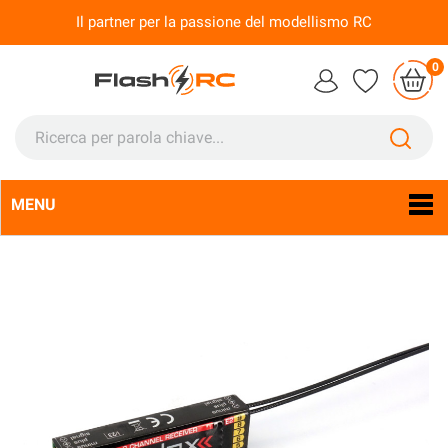
Il partner per la passione del modellismo RC
0
MENU
Lingua:
It
