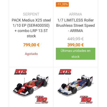
-11,33%
SERPENT
ARRMA
PACK Medius X25 steel
1/7 LIMITLESS Roller
1/10 EP (SER400050)
Brushless Street Speed
+ combo LRP 13.5T
- ARRMA
stock
449,99 €
Precio base
Precio
799,00 €
399,00 €
Precio
Últimas unidades en
Agotado
stock