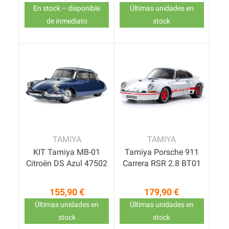
Precio
Precio
En stock – disponible
Últimas unidades en
de inmediato
stock
TAMIYA
TAMIYA
KIT Tamiya MB-01
Tamiya Porsche 911
Citroën DS Azul 47502
Carrera RSR 2.8 BT01
155,90 €
179,90 €
Precio
Precio
Últimas unidades en
Últimas unidades en
stock
stock