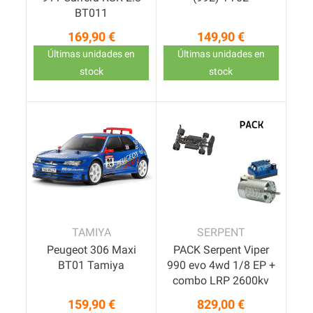
BT011
169,90 €
149,90 €
Precio
Precio
Últimas unidades en
Últimas unidades en
stock
stock
Pack
TAMIYA
SERPENT
Peugeot 306 Maxi
PACK Serpent Viper
BT01 Tamiya
990 evo 4wd 1/8 EP +
combo LRP 2600kv
159,90 €
829,00 €
Precio
Precio