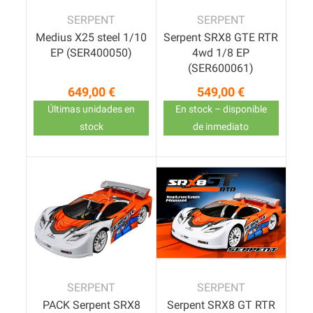
SERPENT
SERPENT
Medius X25 steel 1/10
Serpent SRX8 GTE RTR
EP (SER400050)
4wd 1/8 EP
(SER600061)
649,00 €
549,00 €
Precio
Precio
Últimas unidades en
En stock – disponible
stock
de inmediato
Pack
SERPENT
SERPENT
PACK Serpent SRX8
Serpent SRX8 GT RTR