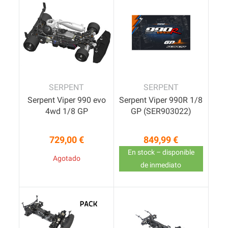
SERPENT
SERPENT
Serpent Viper 990 evo
Serpent Viper 990R 1/8
4wd 1/8 GP
GP (SER903022)
729,00 €
849,99 €
Precio
Precio
En stock – disponible
Agotado
de inmediato
Pack
Pack