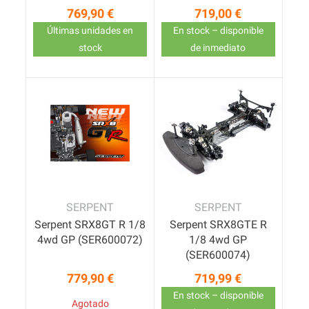
769,90 €
719,00 €
Precio
Precio
Últimas unidades en
En stock – disponible
stock
de inmediato
SERPENT
SERPENT
Serpent SRX8GT R 1/8
Serpent SRX8GTE R
4wd GP (SER600072)
1/8 4wd GP
(SER600074)
779,90 €
719,99 €
Precio
Precio
En stock – disponible
Agotado