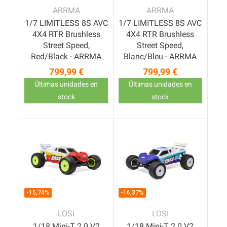
ARRMA
ARRMA
1/7 LIMITLESS 8S AVC
1/7 LIMITLESS 8S AVC
4X4 RTR Brushless
4X4 RTR Brushless
Street Speed,
Street Speed,
Red/Black - ARRMA
Blanc/Bleu - ARRMA
799,99 €
799,99 €
Precio
Precio
Últimas unidades en
Últimas unidades en
stock
stock
-15,74%
-16,37%
LOSI
LOSI
1/18 Mini-T 2.0 V2
1/18 Mini-T 2.0 V2