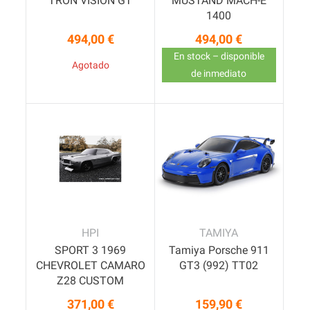
TRON VISION GT
MUSTAND MACH-E
1400
494,00 €
494,00 €
Precio
Precio
En stock – disponible
Agotado
de inmediato
HPI
TAMIYA
SPORT 3 1969
Tamiya Porsche 911
CHEVROLET CAMARO
GT3 (992) TT02
Z28 CUSTOM
371,00 €
159,90 €