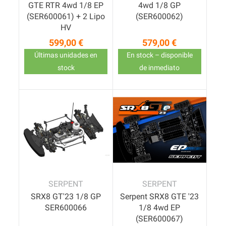
GTE RTR 4wd 1/8 EP
4wd 1/8 GP
(SER600061) + 2 Lipo
(SER600062)
HV
599,00 €
579,00 €
Precio
Precio
Últimas unidades en
En stock – disponible
stock
de inmediato
SERPENT
SERPENT
SRX8 GT'23 1/8 GP
Serpent SRX8 GTE '23
SER600066
1/8 4wd EP
(SER600067)