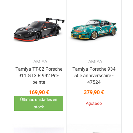
TAMIYA
TAMIYA
Tamiya TT-02 Porsche
Tamiya Porsche 934
911 GT3 R 992 Pré-
50e anniverssaire -
peinte
47524
169,90 €
379,90 €
Precio
Precio
Últimas unidades en
Agotado
stock