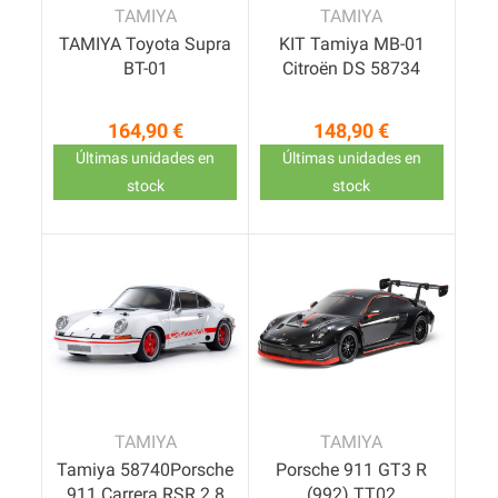
TAMIYA
TAMIYA
TAMIYA Toyota Supra
KIT Tamiya MB-01
BT-01
Citroën DS 58734
164,90 €
148,90 €
Precio
Precio
Últimas unidades en
Últimas unidades en
stock
stock
TAMIYA
TAMIYA
Tamiya 58740Porsche
Porsche 911 GT3 R
911 Carrera RSR 2.8
(992) TT02