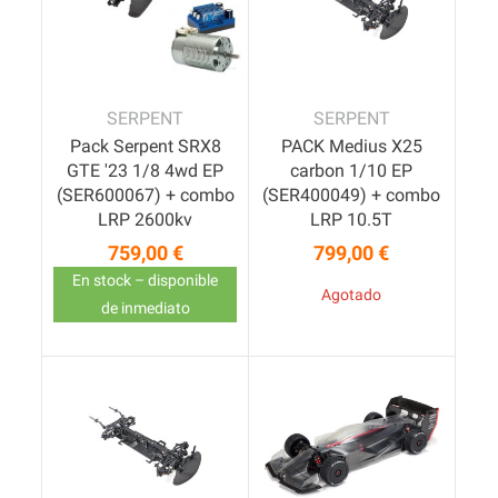
SERPENT
SERPENT
Pack Serpent SRX8
PACK Medius X25
GTE '23 1/8 4wd EP
carbon 1/10 EP
(SER600067) + combo
(SER400049) + combo
LRP 2600kv
LRP 10.5T
759,00 €
799,00 €
Precio
Precio
En stock – disponible
Agotado
de inmediato
Pack