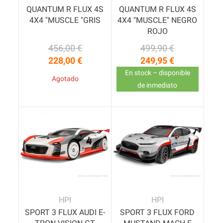
QUANTUM R FLUX 4S
QUANTUM R FLUX 4S
4X4 "MUSCLE "GRIS
4X4 "MUSCLE" NEGRO
ROJO
456,00 €
499,90 €
Precio base
Precio
Precio base
Precio
228,00 €
249,95 €
En stock – disponible
Agotado
de inmediato
HPI
HPI
SPORT 3 FLUX AUDI E-
SPORT 3 FLUX FORD