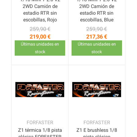
2WD Camión de
2WD Camión de
estadio RTR sin
estadio RTR sin
escobillas, Rojo
escobillas, Blue
259,90 €
259,90 €
Precio base
Precio
Precio base
Precio
219,00 €
217,36 €
Últimas unidades en
Últimas unidades en
stock
stock
FORFASTER
FORFASTER
Z1 térmica 1/8 pista
Z1 E brushless 1/8
clásica FORFASTER
pista clásico