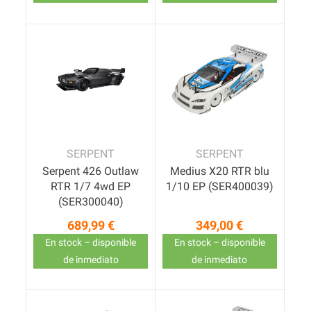
SERPENT
SERPENT
Serpent 426 Outlaw
Medius X20 RTR blu
RTR 1/7 4wd EP
1/10 EP (SER400039)
(SER300040)
689,99 €
349,00 €
Precio
Precio
En stock – disponible
En stock – disponible
de inmediato
de inmediato