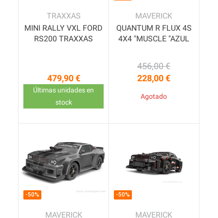
TRAXXAS
MAVERICK
MINI RALLY VXL FORD
QUANTUM R FLUX 4S
RS200 TRAXXAS
4X4 "MUSCLE "AZUL
456,00 €
Precio base
Precio
479,90 €
228,00 €
Precio
Últimas unidades en
Agotado
stock
-50%
-50%
MAVERICK
MAVERICK