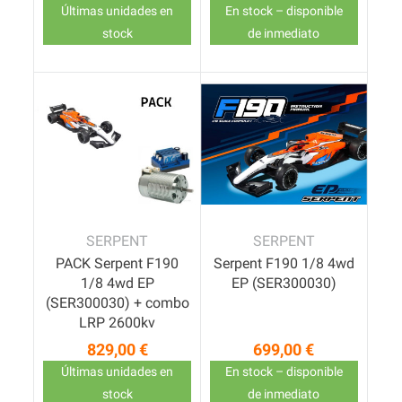
Últimas unidades en
En stock – disponible
stock
de inmediato
Pack
SERPENT
SERPENT
PACK Serpent F190
Serpent F190 1/8 4wd
1/8 4wd EP
EP (SER300030)
(SER300030) + combo
LRP 2600kv
829,00 €
699,00 €
Precio
Precio
Últimas unidades en
En stock – disponible
stock
de inmediato