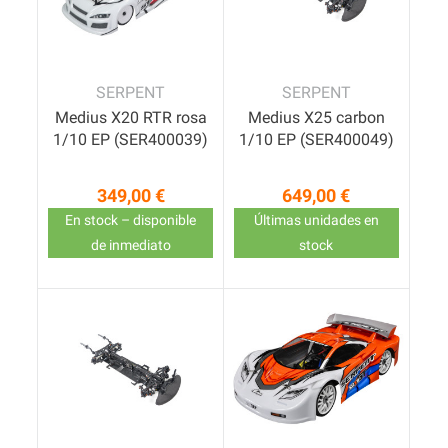
SERPENT
SERPENT
Medius X20 RTR rosa
Medius X25 carbon
1/10 EP (SER400039)
1/10 EP (SER400049)
349,00 €
649,00 €
Precio
Precio
En stock – disponible
Últimas unidades en
de inmediato
stock