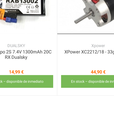
DUALSKY
Xpower
Lipo 2S 7.4V 1300mAh 20C
XPower XC2212/18 - 33g
RX Dualsky
14,99 €
44,90 €
Precio
Precio
ck – disponible de inmediato
En stock – disponible de i