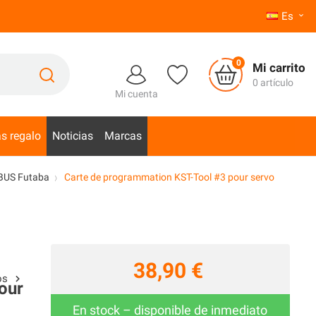
Es

0
Mi carrito
0 artículo
Mi cuenta
as regalo
Noticias
Marcas
SBUS Futaba
Carte de programmation KST-Tool #3 pour servo
38,90 €
tos
our
En stock – disponible de inmediato