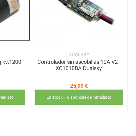
DUALSKY
 kv:1200
Controlador sin escobillas 10A V2 -
XC1010BA Dualsky
25,99 €
Precio
nmediato
En stock – disponible de inmediato