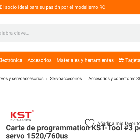
El socio ideal para su pasión por el modelismo RC
Electrónica
Accesorios
Materiales y herramientas
Tarjet
rvos y servoaccesorios
Servoaccesorios
Accesorios y conectores 
Añadir a mis favori
Carte de programmation KST-Tool #3 p
servo 1520/760us