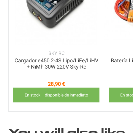
SKY RC
Cargador e450 2-4S Lipo/LiFe/LiHV
Batería 
+ NiMh 30W 220V Sky-Rc
28,90 €
Precio
En stock – disponible de inmediato
En sto
You will also like