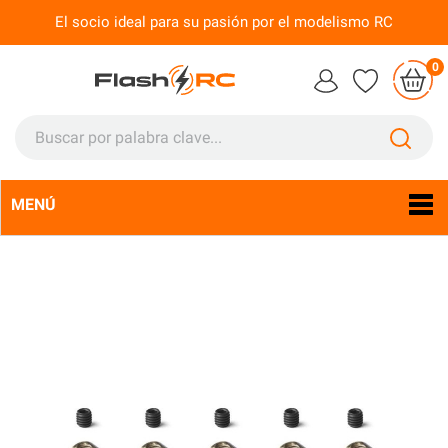
El socio ideal para su pasión por el modelismo RC
0
MENÚ
Idioma:
Es
