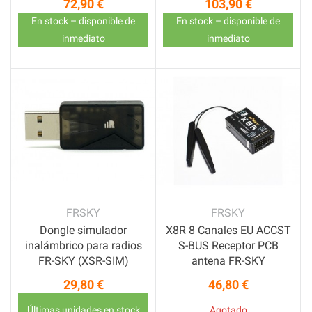
72,90 €
103,90 €
Precio
Precio
En stock – disponible de
En stock – disponible de
inmediato
inmediato
FRSKY
FRSKY
Dongle simulador
X8R 8 Canales EU ACCST
inalámbrico para radios
S-BUS Receptor PCB
FR-SKY (XSR-SIM)
antena FR-SKY
29,80 €
46,80 €
Precio
Precio
Últimas unidades en stock
Agotado