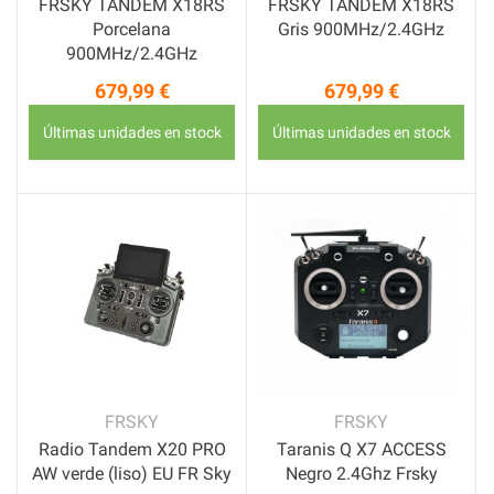
FRSKY TANDEM X18RS
FRSKY TANDEM X18RS
Porcelana
Gris 900MHz/2.4GHz
900MHz/2.4GHz
679,99 €
679,99 €
Precio
Precio
Últimas unidades en stock
Últimas unidades en stock
FRSKY
FRSKY
Radio Tandem X20 PRO
Taranis Q X7 ACCESS
AW verde (liso) EU FR Sky
Negro 2.4Ghz Frsky