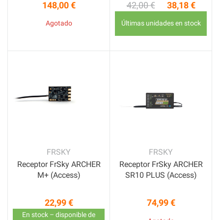
148,00 €
42,00 €
38,18 €
Precio
Precio base
Precio
Agotado
Últimas unidades en stock
FRSKY
FRSKY
Receptor FrSky ARCHER
Receptor FrSky ARCHER
M+ (Access)
SR10 PLUS (Access)
22,99 €
74,99 €
Precio
Precio
En stock – disponible de