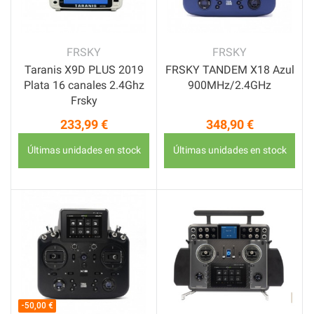
FRSKY
FRSKY
Taranis X9D PLUS 2019
FRSKY TANDEM X18 Azul
Plata 16 canales 2.4Ghz
900MHz/2.4GHz
Frsky
233,99 €
348,90 €
Precio
Precio
Últimas unidades en stock
Últimas unidades en stock
-50,00 €