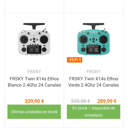
-49,91 €
FRSKY
FRSKY
FRSKY Twin X14s Ethos
FRSKY Twin X14s Ethos
Blanco 2.4Ghz 24 Canales
Verde 2.4Ghz 24 Canales
339,90 €
339,90 €
289,99 €
Precio
Precio base
Precio
En stock – disponible de
Últimas unidades en stock
inmediato