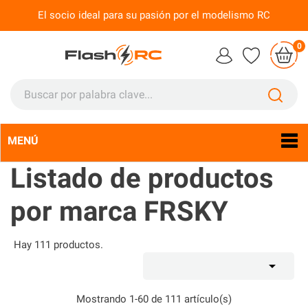
El socio ideal para su pasión por el modelismo RC
0
MENÚ
Idioma:
Es

Listado de productos
por marca FRSKY
Hay 111 productos.

Mostrando 1-60 de 111 artículo(s)