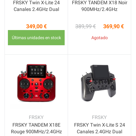
FRSKY Twin X-Lite 24
FRSKY TANDEM X18 Noir
Canales 2.4GHz Dual
900MHz/2.4GHz
349,00 €
389,99 €
369,90 €
Precio
Precio base
Precio
Últimas unidades en stock
Agotado
FRSKY
FRSKY
FRSKY TANDEM X18E
FRSKY Twin X-Lite S 24
Rouge 900MHz/2.4GHz
Canales 2.4GHz Dual