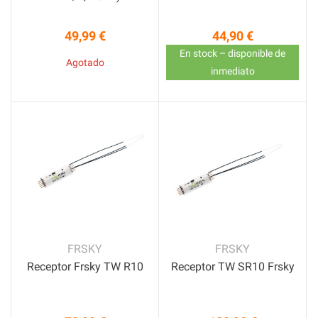
49,99 €
44,90 €
Precio
Precio
En stock – disponible de
Agotado
inmediato
FRSKY
FRSKY
Receptor Frsky TW R10
Receptor TW SR10 Frsky