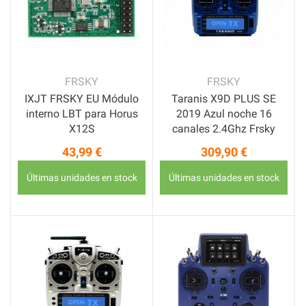
FRSKY
FRSKY
IXJT FRSKY EU Módulo
Taranis X9D PLUS SE
interno LBT para Horus
2019 Azul noche 16
X12S
canales 2.4Ghz Frsky
43,99 €
309,90 €
Precio
Precio
Últimas unidades en stock
Últimas unidades en stock