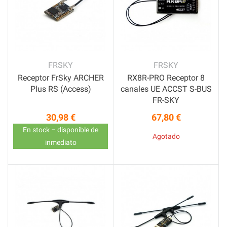
FRSKY
FRSKY
Receptor FrSky ARCHER
RX8R-PRO Receptor 8
Plus RS (Access)
canales UE ACCST S-BUS
FR-SKY
30,98 €
67,80 €
Precio
Precio
En stock – disponible de
Agotado
inmediato