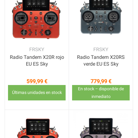
FRSKY
FRSKY
Radio Tandem X20R rojo
Radio Tandem X20RS
EU ES Sky
verde EU ES Sky
599,99 €
779,99 €
Precio
Precio
En stock – disponible de
Últimas unidades en stock
inmediato