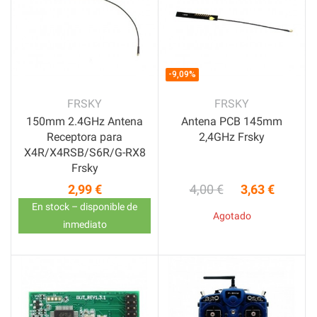
-9,09%
FRSKY
FRSKY
150mm 2.4GHz Antena
Antena PCB 145mm
Receptora para
2,4GHz Frsky
X4R/X4RSB/S6R/G-RX8
Frsky
2,99 €
4,00 €
3,63 €
Precio
Precio base
Precio
En stock – disponible de
Agotado
inmediato