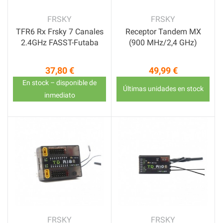
FRSKY
FRSKY
TFR6 Rx Frsky 7 Canales
Receptor Tandem MX
2.4GHz FASST-Futaba
(900 MHz/2,4 GHz)
37,80 €
49,99 €
Precio
Precio
En stock – disponible de
Últimas unidades en stock
inmediato
FRSKY
FRSKY