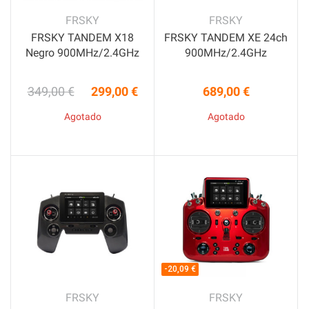
FRSKY
FRSKY
FRSKY TANDEM X18
FRSKY TANDEM XE 24ch
Negro 900MHz/2.4GHz
900MHz/2.4GHz
349,00 €
299,00 €
689,00 €
Precio base
Precio
Precio
Agotado
Agotado
-20,09 €
FRSKY
FRSKY