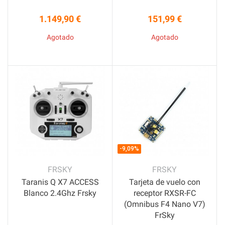
1.149,90 €
151,99 €
Precio
Precio
Agotado
Agotado
-9,09%
FRSKY
FRSKY
Taranis Q X7 ACCESS
Tarjeta de vuelo con
Blanco 2.4Ghz Frsky
receptor RXSR-FC
(Omnibus F4 Nano V7)
FrSky