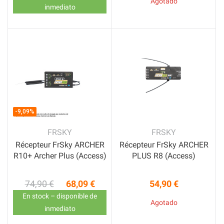
Agotado
inmediato
-9,09%
FRSKY
FRSKY
Récepteur FrSky ARCHER
Récepteur FrSky ARCHER
R10+ Archer Plus (Access)
PLUS R8 (Access)
74,90 €
68,09 €
54,90 €
Precio base
Precio
Precio
En stock – disponible de
Agotado
inmediato