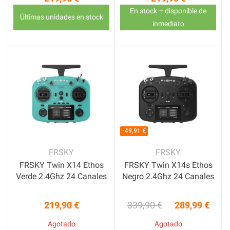
Precio
Precio
En stock – disponible de
Últimas unidades en stock
inmediato
-49,91 €
FRSKY
FRSKY
FRSKY Twin X14 Ethos
FRSKY Twin X14s Ethos
Verde 2.4Ghz 24 Canales
Negro 2.4Ghz 24 Canales
219,90 €
339,90 €
289,99 €
Precio
Precio base
Precio
Agotado
Agotado