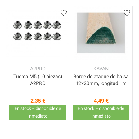
A2PRO
KAVAN
Tuerca M5 (10 piezas)
Borde de ataque de balsa
A2PRO
12x20mm, longitud 1m
2,35 €
4,49 €
Precio
Precio
En stock – disponible de
En stock – disponible de
inmediato
inmediato