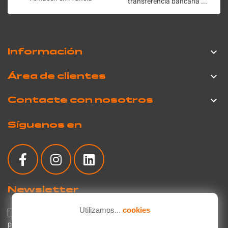
transferencia bancaria ...
Información

Área de clientes

Contacte con nosotros

Síguenos en
Newsletter
Utilizamos...
cookies
Acepto la política de privacidad relativa al uso de mis datos
personales.
Lea la política de privacidad
.