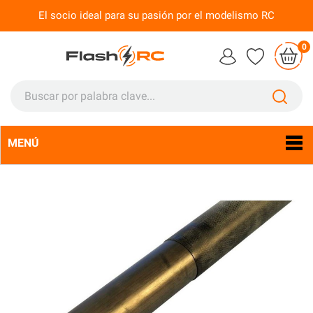
El socio ideal para su pasión por el modelismo RC
0
MENÚ
Idioma:
Es
