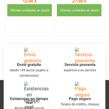
12,90 €
27,90 €
Precio
Precio
Últimas unidades en stock
Últimas unidades en stock
n
Envío gratuito
Servicio posventa
desde 149 euros (sujeto a
expertos a su servicio
condiciones)
Existencias en tiempo
Pago seguro
real
Tarjeta de crédito, cheque,
Almacén en Francia